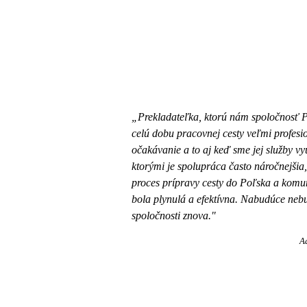
„Prekladateľka, ktorú nám spoločnosť Pro
celú dobu pracovnej cesty veľmi profesi
očakávanie a to aj keď sme jej služby vyu
ktorými je spolupráca často náročnejšia,
proces prípravy cesty do Poľska a kom
bola plynulá a efektívna. Nabudúce nebu
spoločnosti znova."
A