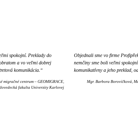
veľmi spokojní. Preklady do
Objednali sme vo firme Profipře
 obratom a vo veľmi dobrej
nemčiny sme boli veľmi spokojní.
stretová komunikácia.“
komunikatívny a jeho preklad, o
ké migračné centrum – GEOMIGRACE,
Mgr. Barbora Borovičková
Me
dovedecká fakulta Univerzity Karlovej