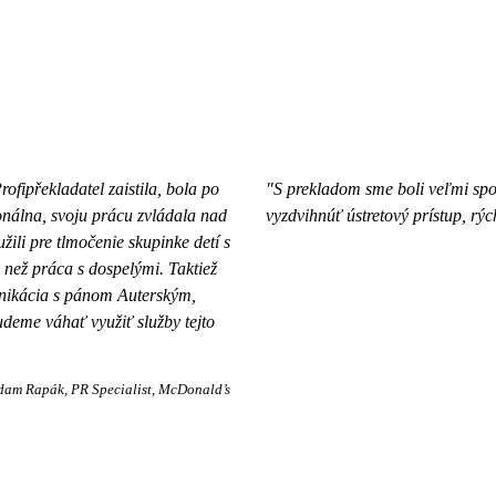
fipřekladatel zaistila, bola po
"S prekladom sme boli veľmi spo
onálna, svoju prácu zvládala nad
vyzdvihnúť ústretový prístup, rýc
žili pre tlmočenie skupinke detí s
 než práca s dospelými. Taktiež
unikácia s pánom Auterským,
deme váhať využiť služby tejto
dam Rapák
PR Specialist, McDonald’s