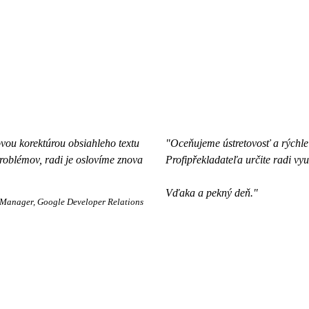
vou korektúrou obsiahleho textu
"Oceňujeme ústretovosť a rýchle
problémov, radi je oslovíme znova
Profipřekladateľa určite radi vyu
Vďaka a pekný deň."
Manager, Google Developer Relations