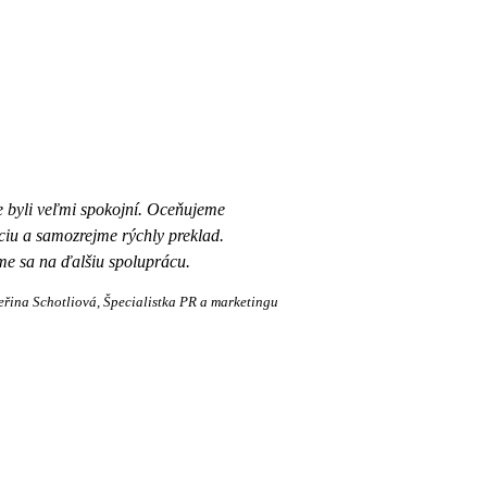
e byli veľmi spokojní. Oceňujeme
iu a samozrejme rýchly preklad.
e sa na ďalšiu spoluprácu.
eřina Schotliová
Špecialistka PR a marketingu