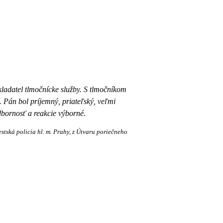
kladatel tlmočnícke služby. S tlmočníkom
 Pán bol príjemný, priateľský, veľmi
dbornosť a reakcie výborné.
stská policia hl. m. Prahy, z Útvaru poriečneho