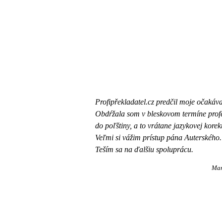
Profipřekladatel.cz predčil moje očakáv
Obdŕžala som v bleskovom termíne profe
do poľštiny, a to vrátane jazykovej korek
Veľmi si vážim prístup pána Auterského.
Teším sa na ďalšiu spoluprácu.
Mar