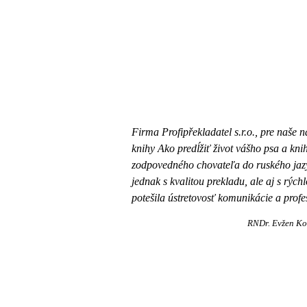
Firma Profipřekladatel s.r.o., pre naše 
knihy Ako predĺžiť život vášho psa a kn
zodpovedného chovateľa do ruského jazy
jednak s kvalitou prekladu, ale aj s rýc
potešila ústretovosť komunikácie a profe
RNDr. Evžen Ko