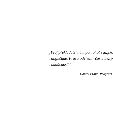
„Profipřekladatel nám pomohol s jazyko
v angličtine. Prácu odviedli včas a bez 
v budúcnosti."
Daniel Franc
Program 