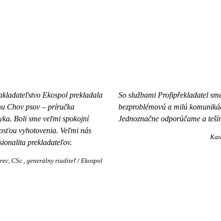
nakladateľstvo Ekospol prekladala
So službami Profipřekladatel sm
ihu Chov psov – príručka
bezproblémovú a milú komunikác
ka. Boli sme veľmi spokojní
Jednoznačne odporúčame a teším
hlosťou vyhotovenia. Veľmi nás
Kat
sionalita prekladateľov.
rec, CSc.
generálny riaditeľ / Ekospol