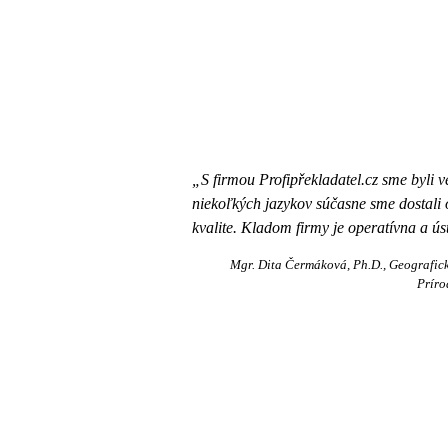
„S firmou Profipřekladatel.cz sme byli 
niekoľkých jazykov súčasne sme dostali
kvalite. Kladom firmy je operatívna a ú
Mgr. Dita Čermáková, Ph.D.
Geografic
Príro