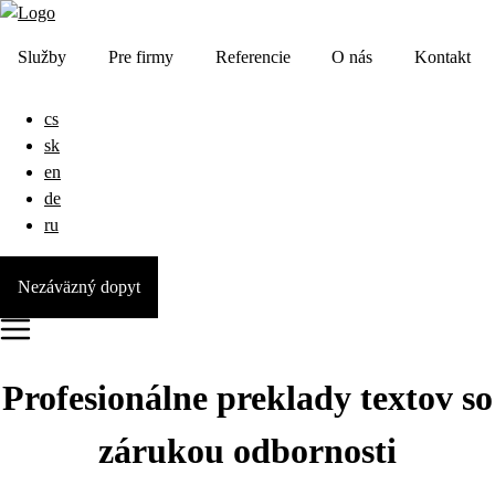
Služby
Pre firmy
Referencie
O nás
Kontakt
cs
sk
en
de
ru
Nezáväzný dopyt
Profesionálne preklady textov so
zárukou odbornosti