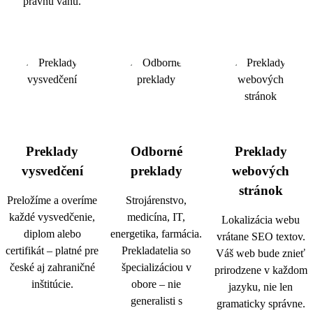
právnu váhu.
Preklady
Odborné
Preklady
vysvedčení
preklady
webových
stránok
Preložíme a overíme
Strojárenstvo,
každé vysvedčenie,
medicína, IT,
Lokalizácia webu
diplom alebo
energetika, farmácia.
vrátane SEO textov.
certifikát – platné pre
Prekladatelia so
Váš web bude znieť
české aj zahraničné
špecializáciou v
prirodzene v každom
inštitúcie.
obore – nie
jazyku, nie len
generalisti s
gramaticky správne.