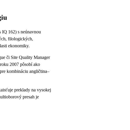
giu
 s IQ 162) s neúnavnou
ch, filologických,
lasti ekonomiky.
gue či Site Quality Manager
d roku 2007 pôsobí ako
pre kombináciu angličtina–
aisťuje preklady na vysokej
ultioborový presah je