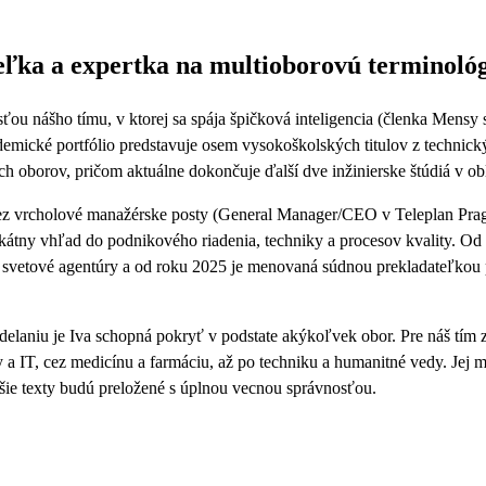
ľka a expertka na multioborovú terminoló
ťou nášho tímu, v ktorej sa spája špičková inteligencia (členka Mensy
demické portfólio predstavuje osem vysokoškolských titulov z technický
h oborov, pričom aktuálne dokončuje ďalší dve inžinierske štúdiá v ob
a cez vrcholové manažérske posty (General Manager/CEO v Teleplan Pra
nikátny vhľad do podnikového riadenia, techniky a procesov kvality. O
 svetové agentúry a od roku 2025 je menovaná súdnou prekladateľkou 
laniu je Iva schopná pokryť v podstate akýkoľvek obor. Pre náš tím z
a IT, cez medicínu a farmáciu, až po techniku a humanitné vedy. Jej m
tejšie texty budú preložené s úplnou vecnou správnosťou.