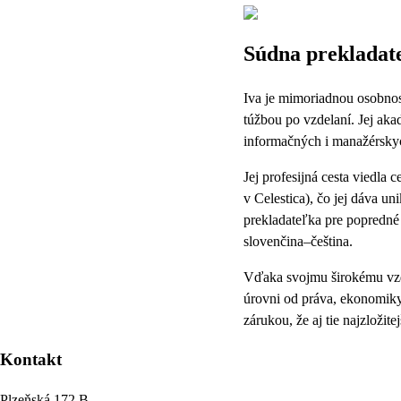
Súdna prekladate
Iva je mimoriadnou osobnos
túžbou po vzdelaní. Jej aka
informačných i manažérskyc
Jej profesijná cesta viedl
v Celestica), čo jej dáva u
prekladateľka pre popredné
slovenčina–čeština.
Vďaka svojmu širokému vzde
úrovni od práva, ekonomiky 
zárukou, že aj tie najzloži
Kontakt
Plzeňská 172 B,