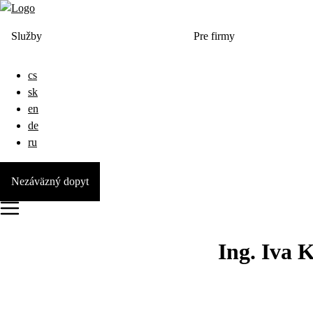
Služby
Pre firmy
cs
sk
en
de
ru
Nezáväzný dopyt
Ing. Iva 