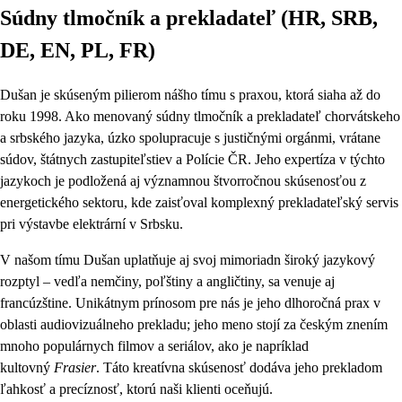
Súdny tlmočník a prekladateľ (HR, SRB,
DE, EN, PL, FR)
Dušan je skúseným pilierom nášho tímu s praxou, ktorá siaha až do
roku 1998. Ako menovaný súdny tlmočník a prekladateľ chorvátskeho
a srbského jazyka, úzko spolupracuje s justičnými orgánmi, vrátane
súdov, štátnych zastupiteľstiev a Polície ČR. Jeho expertíza v týchto
jazykoch je podložená aj významnou štvorročnou skúsenosťou z
energetického sektoru, kde zaisťoval komplexný prekladateľský servis
pri výstavbe elektrární v Srbsku.
V našom tímu Dušan uplatňuje aj svoj mimoriadn široký jazykový
rozptyl – vedľa nemčiny, poľštiny a angličtiny, sa venuje aj
francúzštine. Unikátnym prínosom pre nás je jeho dlhoročná prax v
oblasti audiovizuálneho prekladu; jeho meno stojí za českým znením
mnoho populárnych filmov a seriálov, ako je napríklad
kultovný
Frasier
. Táto kreatívna skúsenosť dodáva jeho prekladom
ľahkosť a precíznosť, ktorú naši klienti oceňujú.