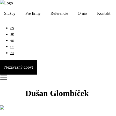
Služby
Pre firmy
Referencie
O nás
Kontakt
cs
sk
en
de
ru
Nezáväzný dopyt
Dušan Glombíček