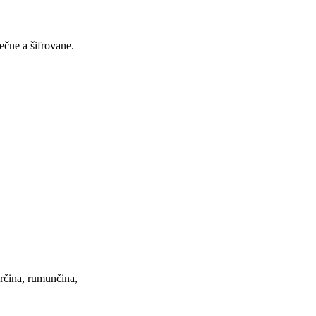
čne a šifrovane.
arčina, rumunčina,