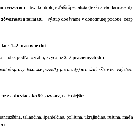
m revízorom
– text kontroluje ďalší špecialista (lekár alebo farmaceut).
 dôvernosti a formátu
– výstup dodávame v dohodnutej podobe, bezpe
uláre:
1–2 pracovné dni
a štúdie: podľa rozsahu, zvyčajne
3–7 pracovných dní
entné správy, lekárske posudky pre úrady) je možný ešte v ten istý deň.
e
dáme
z a do viac ako 50 jazykov
, najčastejšie:
rancúzština, taliančina, španielčina, poľština, ukrajinčina, ruština, maď
a i.