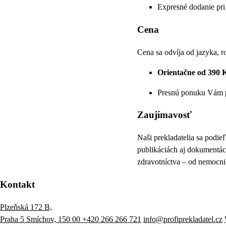
Expresné dodanie pri
Cena
Cena sa odvíja od jazyka, r
Orientačne od 390 
Presnú ponuku Vám p
Zaujímavosť
Naši prekladatelia sa podie
publikáciách aj dokumentác
zdravotníctva – od nemocni
Kontakt
Plzeňská 172 B,
Praha 5 Smíchov, 150 00
+420 266 266 721
info@profiprekladatel.cz