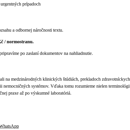
 urgentných prípadoch
ozsahu a odbornej náročnosti textu.
Kč / normostranu.
ripravíme po zaslaní dokumentov na nahliadnutie.
ľali na medzinárodných klinických štúdiách, prekladoch zdravotníckych
ii nemocničných systémov. Vďaka tomu rozumieme nielen terminológii, 
čnej praxe až po výskumné laboratóriá.
WhatsApp