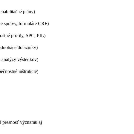
ehabilitačné plány)
cie správy, formuláre CRF)
ostné profily, SPC, PIL)
odnotiace dotazníky)
a analýzy výsledkov)
ečnostné inštrukcie)
tí presnosť významu aj