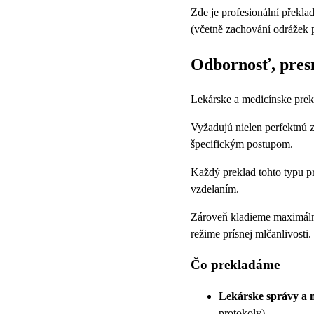
Zde je profesionální překla
(včetně zachování odrážek p
Odbornosť, pres
Lekárske a medicínske prekl
Vyžadujú nielen perfektnú 
špecifickým postupom.
Každý preklad tohto typu p
vzdelaním.
Zároveň kladieme maximálny
režime prísnej mlčanlivosti.
Čo prekladáme
Lekárske správy a 
protokoly)