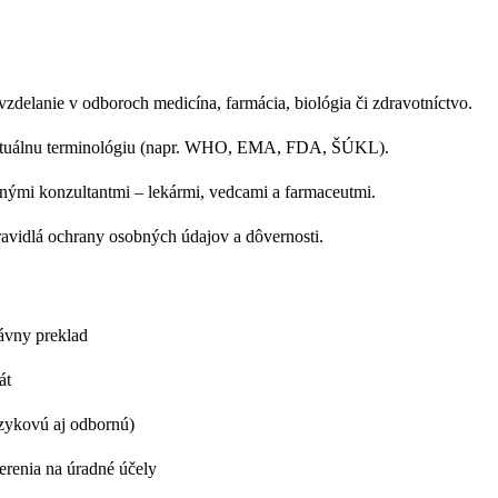
zdelanie v odboroch medicína, farmácia, biológia či zdravotníctvo.
aktuálnu terminológiu (napr. WHO, EMA, FDA, ŠÚKL).
nými konzultantmi – lekármi, vedcami a farmaceutmi.
ravidlá ochrany osobných údajov a dôvernosti.
ávny preklad
át
azykovú aj odbornú)
renia na úradné účely