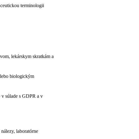
aceutickou terminologii
ázvom, lekárskym skratkám a
alebo biologickým
e v súlade s GDPR a v
 nálezy, laboratórne