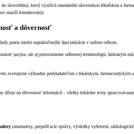
d do slovenštiny, který využívá standardní slovenskou lékařskou a farm
ro snazší formátování):
nosť a dôvernosť
ady patria medzi najnáročnejšie špecializácie v našom odbore.
znalosť jazyka, ale aj porozumenie odbornej terminológii, latinským n
reto zverujeme výhradne prekladateľom s lekárskym, farmaceutickým 
 dôraz na dôvernosť informácií – všetky lekárske texty spracovávam
nálezy
(anamnézy, prepúšťacie správy, výsledky vyšetrení, rádiologické