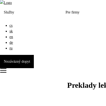
Služby
Pre firmy
cs
sk
en
de
ru
Nezáväzný dopyt
Preklady le