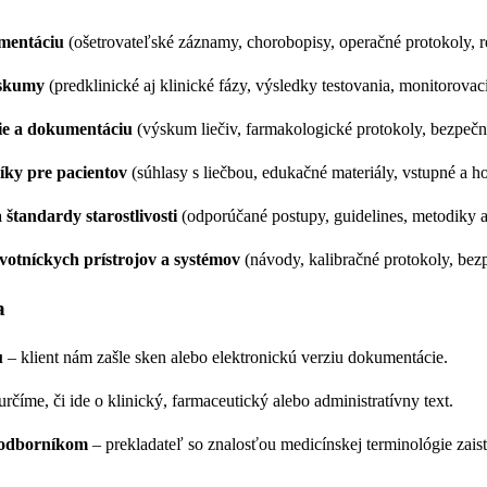
mentáciu
(ošetrovateľské záznamy, chorobopisy, operačné protokoly, r
ýskumy
(predklinické aj klinické fázy, výsledky testovania, monitorova
ie a dokumentáciu
(výskum liečiv, farmakologické protokoly, bezpečn
íky pre pacientov
(súhlasy s liečbou, edukačné materiály, vstupné a h
 štandardy starostlivosti
(odporúčané postupy, guidelines, metodiky 
otníckych prístrojov a systémov
(návody, kalibračné protokoly, bezp
a
u
– klient nám zašle sken alebo elektronickú verziu dokumentácie.
určíme, či ide o klinický, farmaceutický alebo administratívny text.
 odborníkom
– prekladateľ so znalosťou medicínskej terminológie zais