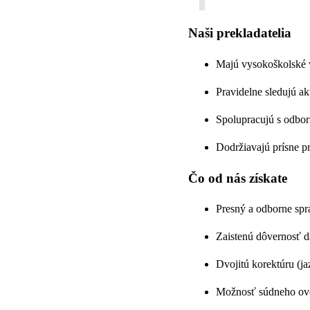
Naši prekladatelia
Majú vysokoškolské v
Pravidelne sledujú 
Spolupracujú s odbor
Dodržiavajú prísne p
Čo od nás získate
Presný a odborne spr
Zaistenú dôvernosť d
Dvojitú korektúru (j
Možnosť súdneho ove